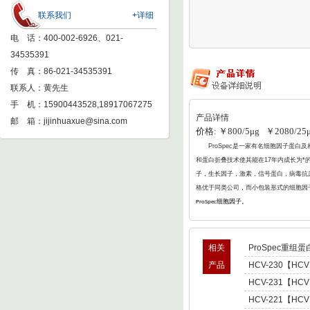
联系我们
+详细
电 话：400-002-6926、021-
34535391
传 真：86-021-34535391
联系人：黄先生
手 机：15900443528,18917067275
产品详情
邮 箱：
jijinhuaxue@sina.com
价格: ￥800/5μg ￥2080/25
ProSpec
是一家有名细胞因子蛋白及相
和蛋白折叠
技术使其能在17年内成长为*
子，生长因子，激素，信号蛋白，病毒抗原
格优于同类公司，而小包装形式的细胞因
细胞因子。
ProSpec
相关
ProSpec重组蛋
产品
HCV-230【HCV
型肝炎病毒NS5,基因
HCV-231【HCV
Hepatitis C Viru
型肝炎病毒NS5,基因
HCV-221【HCV