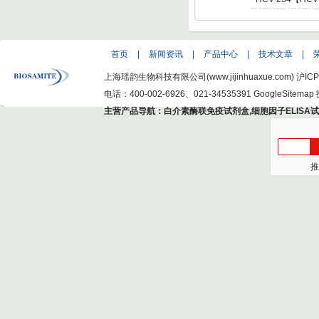
C Virus NS5 enot
型肝炎病毒NS5,基因
Hepatitis C Viru
首页
|
新闻资讯
|
产品中心
|
技术文章
|
上海瑶韵生物科技有限公司(www.jijinhuaxue.com)
沪ICP
电话：400-002-6926、021-34535391
GoogleSitemap
主营产品导航：
白介素酶联免疫试剂盒
,
细胞因子ELISA
推