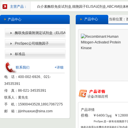
主营产品：
白介素酶联免疫试剂盒,细胞因子ELISA试剂盒,ABCAM抗体检
产品中心
当前位置：
产品中心
酶联免疫吸附测定试剂盒（ELISA
KIT）
ProSpec公司细胞因子
标准品
联系我们
+详细
电 话：400-002-6926、021-
34535391
传 真：86-021-34535391
联系人：黄先生
手 机：15900443528,18917067275
产品详情
邮 箱：
jijinhuaxue@sina.com
价格: ￥6400/3μg ￥12800/
ProSpec
是一家有名细胞因子蛋
物表达和蛋白折叠
技术使其能在17年内成