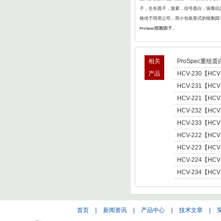
子，生长因子，激素，信号蛋白，病毒抗原
格优于同类公司，而小包装形式的细胞因
细胞因子。
ProSpec
相关
ProSpec重组蛋
产品
HCV-230【HCV
型肝炎病毒NS5,基因
HCV-231【HCV
Hepatitis C Viru
型肝炎病毒NS5,基因
HCV-221【HCV
Hepatitis C Viru
肝炎病毒NS5,基因型3 
HCV-232【HCV
C Virus NS5 enot
型肝炎病毒NS5,基因
HCV-233【HCV
Hepatitis C Viru
型肝炎病毒NS5,基因
HCV-222【HCV
Hepatitis C Viru
肝炎病毒NS5,基因型4 
HCV-223【HCV
C Virus NS5 enot
肝炎病毒NS5,基因型5 
HCV-224【HCV
C Virus NS5 enot
肝炎病毒NS5,基因型6 
HCV-234【HCV
C Virus NS5 enot
型肝炎病毒NS5,基因
Hepatitis C Viru
首页
|
新闻资讯
|
产品中心
|
技术文章
|