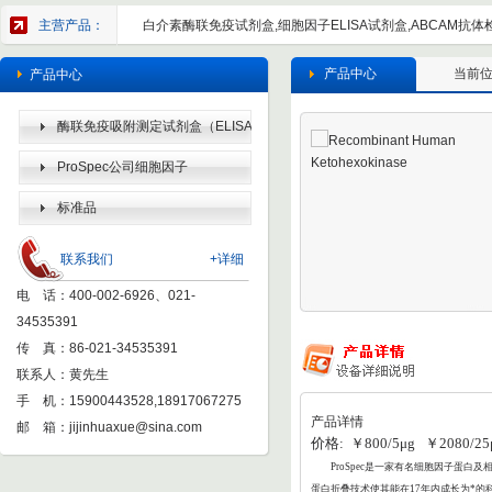
主营产品：
白介素酶联免疫试剂盒,细胞因子ELISA试剂盒,ABCAM抗体检
产品中心
当前
产品中心
酶联免疫吸附测定试剂盒（ELISA
KIT）
ProSpec公司细胞因子
标准品
联系我们
+详细
电 话：400-002-6926、021-
34535391
传 真：86-021-34535391
联系人：黄先生
手 机：15900443528,18917067275
产品详情
邮 箱：
jijinhuaxue@sina.com
价格: ￥800/5μg ￥2080/25
ProSpec
是一家有名细胞因子蛋白及相
蛋白折叠
技术使其能在17年内成长为*的科