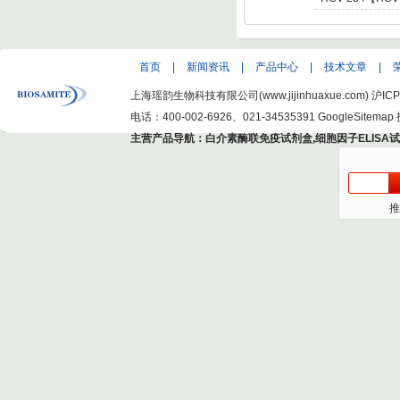
C Virus NS5 enot
型肝炎病毒NS5,基因
Hepatitis C Viru
首页
|
新闻资讯
|
产品中心
|
技术文章
|
上海瑶韵生物科技有限公司(www.jijinhuaxue.com)
沪ICP
电话：400-002-6926、021-34535391
GoogleSitemap
主营产品导航：
白介素酶联免疫试剂盒
,
细胞因子ELISA
推