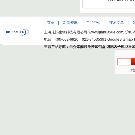
C Virus NS5 enot
型肝炎病毒NS5,基因
Hepatitis C Viru
首页
|
新闻资讯
|
产品中心
|
技术文章
|
上海瑶韵生物科技有限公司(www.jijinhuaxue.com)
沪ICP
电话：400-002-6926、021-34535391
GoogleSitemap
主营产品导航：
白介素酶联免疫试剂盒
,
细胞因子ELISA
推