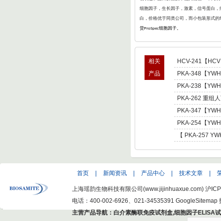
细胞因子，生长因子，激素，信号蛋白，病
白，价格优于同类公司，而小包装形式的
货
细胞因子。
ProSpec
相关
HCV-241【H
核心蛋白22kDa -Rec
产品
PKA-348【YWH
Virus Nucleocap
酶激活蛋白Beta -Re
PKA-238【YWH
3/Trp-5 Monooxy
酶激活蛋白Gamma -R
PKA-262 重组人
3/Trp-5 Monooxy
Gamma,His标签 -R
PKA-347【YWH
3/Trp-5 Monooxy
酶激活蛋白ETA -Rec
PKA-254【YWH
3/Trp-5 Monooxy
酶激活蛋白Tau -Rec
【 PKA-257 Y
3/Trp- 5 Monooxy
酶激活蛋白Zeta -Re
3/Trp-5 Mmonoox
首页
|
新闻资讯
|
产品中心
|
技术文章
|
上海瑶韵生物科技有限公司(www.jijinhuaxue.com)
沪ICP
电话：400-002-6926、021-34535391
GoogleSitemap
主营产品导航：
白介素酶联免疫试剂盒
,
细胞因子ELISA