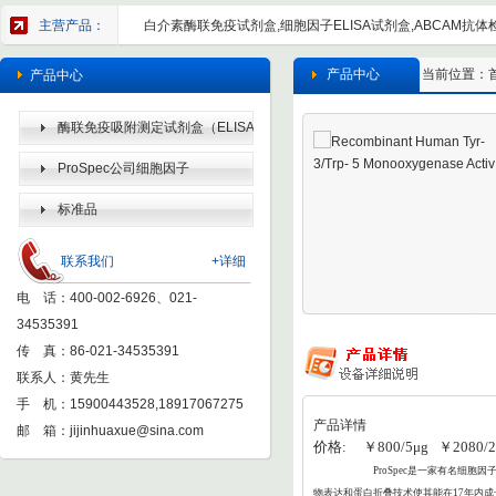
主营产品：
白介素酶联免疫试剂盒,细胞因子ELISA试剂盒,ABCAM抗体检
产品中心
当前位置：
产品中心
酶联免疫吸附测定试剂盒（ELISA
KIT）
ProSpec公司细胞因子
标准品
联系我们
+详细
电 话：400-002-6926、021-
34535391
传 真：86-021-34535391
联系人：黄先生
手 机：15900443528,18917067275
产品详情
邮 箱：
jijinhuaxue@sina.com
价格: ￥800/5μg ￥2080/2
ProSpec
是一家有名细胞因子
物表达和蛋白折叠
技术使其能在17年内成