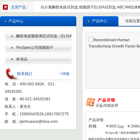
主营产品：
白介素酶联免疫试剂盒,细胞因子ELISA试剂盒,ABCAM抗体检
产品中心
当前位置
产品中心
酶联免疫吸附测定试剂盒（ELISA
KIT）
ProSpec公司细胞因子
标准品
联系我们
+详细
电 话：400-002-6926、021-
34535391
传 真：86-021-34535391
联系人：黄先生
手 机：15900443528,18917067275
产品详情
邮 箱：
jijinhuaxue@sina.com
价格: ￥800/2μg ￥2080/
ProSpec
是一家有名细胞因子
物表达和蛋白折叠
技术使其能在17年内成