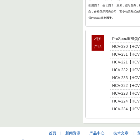
细胞因子，生长因子，激素，信号蛋白，病
白，价格优于同类公司，而小包装形式的
货
细胞因子。
ProSpec
相关
ProSpec重组蛋
产品
HCV-230【HCV
型肝炎病毒NS5,基因
HCV-231【HCV
Hepatitis C Viru
型肝炎病毒NS5,基因
HCV-221【HCV
Hepatitis C Viru
肝炎病毒NS5,基因型3 
HCV-232【HCV
C Virus NS5 enot
型肝炎病毒NS5,基因
HCV-233【HCV
Hepatitis C Viru
型肝炎病毒NS5,基因
HCV-222【HCV
Hepatitis C Viru
肝炎病毒NS5,基因型4 
HCV-223【HCV
C Virus NS5 enot
肝炎病毒NS5,基因型5 
HCV-224【HCV
C Virus NS5 enot
肝炎病毒NS5,基因型6 
HCV-234【HCV
C Virus NS5 enot
型肝炎病毒NS5,基因
Hepatitis C Viru
首页
|
新闻资讯
|
产品中心
|
技术文章
|