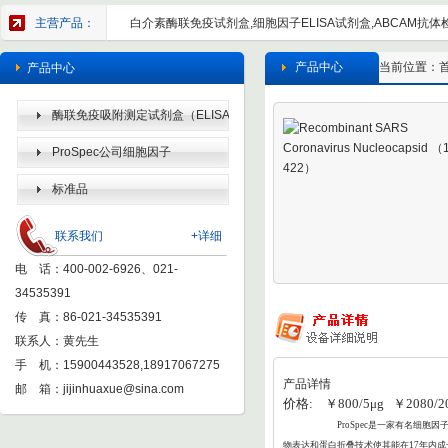
主营产品：
白介素酶联免疫试剂盒,细胞因子ELISA试剂盒,ABCAM抗体检
产品中心
当前位置：
产品中心
酶联免疫吸附测定试剂盒（ELISA
KIT）
ProSpec公司细胞因子
标准品
联系我们
+详细
电 话：400-002-6926、021-
34535391
传 真：86-021-34535391
联系人：黄先生
手 机：15900443528,18917067275
产品详情
邮 箱：
jijinhuaxue@sina.com
价格: ￥800/5μg ￥2080/20
ProSpec
是一家有名细胞因子
物表达和蛋白折叠
技术使其能在17年内成