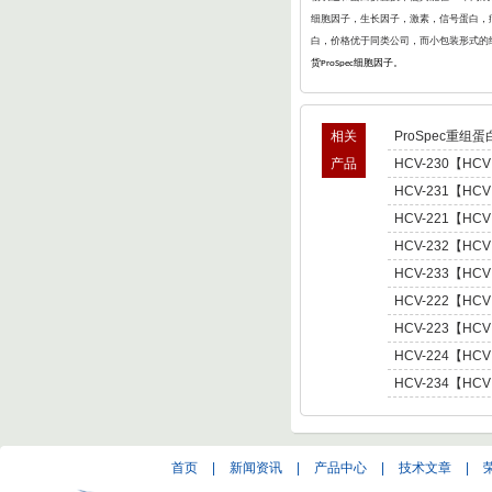
细胞因子，生长因子，激素，信号蛋白，病
白，价格优于同类公司，而小包装形式的
货
细胞因子。
ProSpec
相关
ProSpec重组蛋
产品
HCV-230【HCV
型肝炎病毒NS5,基因
HCV-231【HCV
Hepatitis C Viru
型肝炎病毒NS5,基因
HCV-221【HCV
Hepatitis C Viru
肝炎病毒NS5,基因型3 
HCV-232【HCV
C Virus NS5 enot
型肝炎病毒NS5,基因
HCV-233【HCV
Hepatitis C Viru
型肝炎病毒NS5,基因
HCV-222【HCV
Hepatitis C Viru
肝炎病毒NS5,基因型4 
HCV-223【HCV
C Virus NS5 enot
肝炎病毒NS5,基因型5 
HCV-224【HCV
C Virus NS5 enot
肝炎病毒NS5,基因型6 
HCV-234【HCV
C Virus NS5 enot
型肝炎病毒NS5,基因
Hepatitis C Viru
首页
|
新闻资讯
|
产品中心
|
技术文章
|