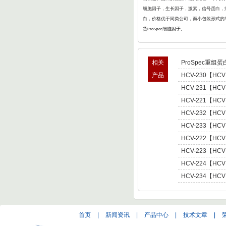
细胞因子，生长因子，激素，信号蛋白，病
白，价格优于同类公司，而小包装形式的
货
细胞因子。
ProSpec
相关
ProSpec重组蛋
产品
HCV-230【HCV
型肝炎病毒NS5,基因
HCV-231【HCV
Hepatitis C Viru
型肝炎病毒NS5,基因
HCV-221【HCV
Hepatitis C Viru
肝炎病毒NS5,基因型3 
HCV-232【HCV
C Virus NS5 enot
型肝炎病毒NS5,基因
HCV-233【HCV
Hepatitis C Viru
型肝炎病毒NS5,基因
HCV-222【HCV
Hepatitis C Viru
肝炎病毒NS5,基因型4 
HCV-223【HCV
C Virus NS5 enot
肝炎病毒NS5,基因型5 
HCV-224【HCV
C Virus NS5 enot
肝炎病毒NS5,基因型6 
HCV-234【HCV
C Virus NS5 enot
型肝炎病毒NS5,基因
Hepatitis C Viru
首页
|
新闻资讯
|
产品中心
|
技术文章
|