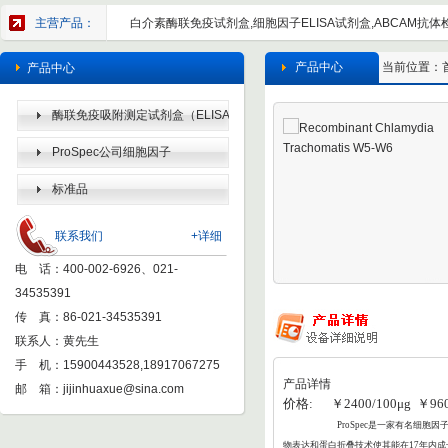
主营产品：
白介素酶联免疫试剂盒,细胞因子ELISA试剂盒,ABCAM抗体检
产品中心
当前位置：
产品中心
酶联免疫吸附测定试剂盒（ELISA
KIT）
ProSpec公司细胞因子
标准品
联系我们
+详细
电 话：400-002-6926、021-
34535391
传 真：86-021-34535391
联系人：黄先生
手 机：15900443528,18917067275
产品详情
邮 箱：
jijinhuaxue@sina.com
价格: ￥2400/100μg ￥9600
ProSpec
是一家有名细胞因子
物表达和蛋白折叠
技术使其能在17年内成