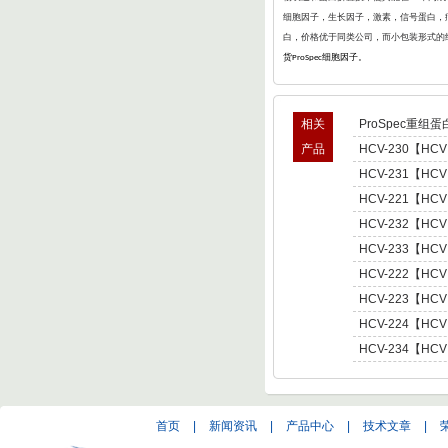
细胞因子，生长因子，激素，信号蛋白，病
白，价格优于同类公司，而小包装形式的
货
细胞因子。
ProSpec
相关
ProSpec重组蛋
产品
HCV-230【HCV
型肝炎病毒NS5,基因
HCV-231【HCV
Hepatitis C Viru
型肝炎病毒NS5,基因
HCV-221【HCV
Hepatitis C Viru
肝炎病毒NS5,基因型3 
HCV-232【HCV
C Virus NS5 enot
型肝炎病毒NS5,基因
HCV-233【HCV
Hepatitis C Viru
型肝炎病毒NS5,基因
HCV-222【HCV
Hepatitis C Viru
肝炎病毒NS5,基因型4 
HCV-223【HCV
C Virus NS5 enot
肝炎病毒NS5,基因型5 
HCV-224【HCV
C Virus NS5 enot
肝炎病毒NS5,基因型6 
HCV-234【HCV
C Virus NS5 enot
型肝炎病毒NS5,基因
Hepatitis C Viru
首页
|
新闻资讯
|
产品中心
|
技术文章
|