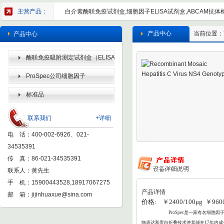
主营产品：
白介素酶联免疫试剂盒,细胞因子ELISA试剂盒,ABCAM抗体检
产品中心
当前位置：
产品中心
酶联免疫吸附测定试剂盒（ELISA
KIT）
ProSpec公司细胞因子
标准品
联系我们
+详细
电 话：400-002-6926、021-
34535391
传 真：86-021-34535391
联系人：黄先生
手 机：15900443528,18917067275
产品详情
邮 箱：
jijinhuaxue@sina.com
价格: ￥2400/100μg ￥9600
ProSpec
是一家有名细胞因子
物表达和蛋白折叠
技术使其能在17年内成