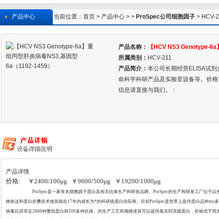
产品中心
当前位置：
首页
>
产品中心
> >
ProSpec公司细胞因子
> HCV-
产品名称：
【HCV NS3 Genotype
1459）
所属类别：
HCV-211
产品简介：
本公司长期经营ELISA试
命科学科研产品及实验室设备等。价格
信息请直接与我们。：
产品详情
价格: ￥2400/100μg ￥9600/500μg ￥19200/1000μg
ProSpec
是一家有名细胞因子蛋白及相关抗体生产和研发品牌。ProSpec的生产和研发工厂位于
物表达和蛋白折叠
技术使其能在17年内成长为*的科研级蛋白供应商。目前ProSpec是世界上提供蛋白品种z
病毒抗原等近2000种重组蛋白和100多种抗体。的生产工艺和规模使其可以提供毫克到克级蛋白，价格优于