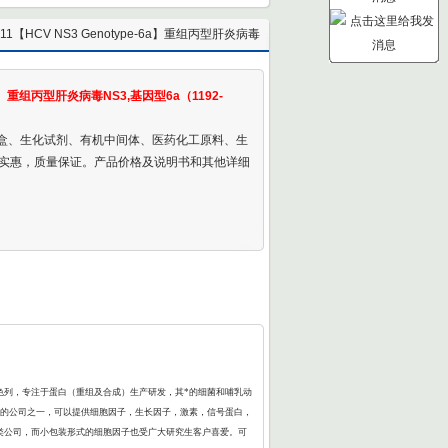
211【HCV NS3 Genotype-6a】重组丙型肝炎病毒
NS3,基因型6a（1192-1459）
-6a】重组丙型肝炎病毒NS3,基因型6a（1192-
剂盒、生化试剂、有机中间体、医药化工原料、生
实惠，质量保证。产品价格及说明书和其他详细
以色列，专注于蛋白（重组及合成）生产研发，其*的细菌和哺乳动
ui多的公司之一，可以提供细胞因子，生长因子，激素，信号蛋白，
同类公司，而小包装形式的细胞因子也受广大研究生客户喜爱。可