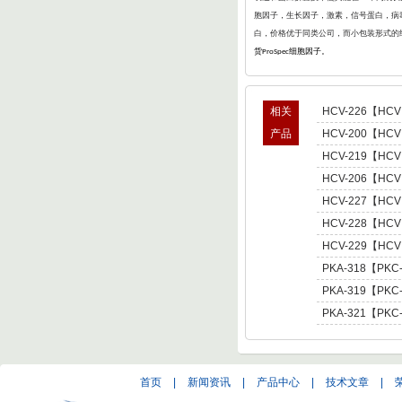
胞因子，生长因子，激素，信号蛋白，病毒
白，价格优于同类公司，而小包装形式的
货
细胞因子。
ProSpec
相关
HCV-226【HCV
丙型肝炎病毒NS4 
产品
HCV-200【HCV
肝炎病毒NS4 a+b,B
HCV-219【HCV
肝炎病毒NS5,基因型1 
HCV-206【HCV
C Virus NS5 enot
型肝炎病毒NS5,基
HCV-227【HCV
型肝炎病毒NS5,基因
HCV-228【HCV
Hepatitis C Viru
型肝炎病毒NS5,基因
HCV-229【HCV
Hepatitis C Viru
肝炎病毒NS5,基因型2 
PKA-318【PK
C Virus NS5 enot
Recombinant Hum
PKA-319【PK
Recombinant Hum
PKA-321【PKC
Recombinant Hum
首页
|
新闻资讯
|
产品中心
|
技术文章
|