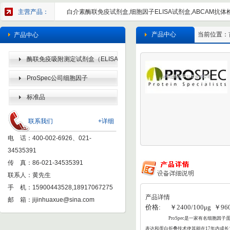
主营产品：
白介素酶联免疫试剂盒,细胞因子ELISA试剂盒,ABCAM抗体检
产品中心
当前位置：
产品中心
酶联免疫吸附测定试剂盒（ELISA
KIT）
ProSpec公司细胞因子
标准品
联系我们
+详细
电 话：400-002-6926、021-
34535391
传 真：86-021-34535391
联系人：黄先生
手 机：15900443528,18917067275
产品详情
邮 箱：
jijinhuaxue@sina.com
价格: ￥2400/100μg ￥9600
ProSpec
是一家有名细胞因子蛋
表达和蛋白折叠
技术使其能在17年内成长