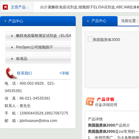
主营产品：
白介素酶联免疫试剂盒,细胞因子ELISA试剂盒,ABCAM抗体检
产品中心
当前位置
产品中心
酶联免疫吸附测定试剂盒（ELISA
KIT）
ProSpec公司细胞因子
标准品
联系我们
+详细
电 话：400-002-6926、021-
34535391
传 真：86-021-34535391
联系人：黄先生
手 机：15900443528,18917067275
产品详情
邮 箱：
jijinhuaxue@sina.com
美国脂质体2000
产品简介
美国脂质体2000
是zui常用的
1、 使用范围广，为大多数细