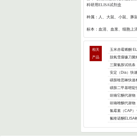
科研用
ELISA
试剂盒
种属：人、大鼠、小鼠、豚
标本：血清、血浆、细胞上
相关
玉米赤霉烯酮 EL
产品
脱氧雪腐镰刀菌烯
三聚氰胺试纸条
安定（Dia）快
磺胺喹恶啉快速
磺胺二甲基嘧啶
呋喃它酮代谢物（
呋喃唑酮代谢物（
氯霉素（CAP）
氟喹诺酮ELIS