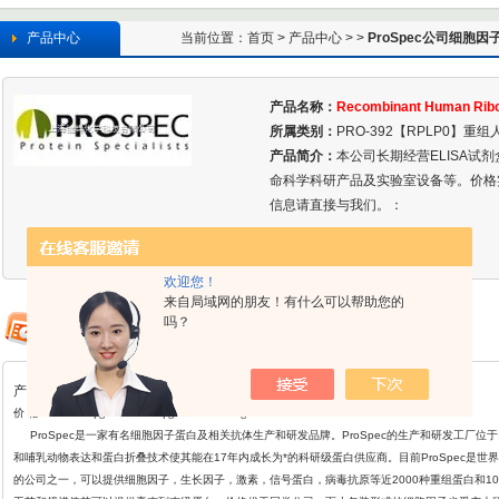
产品中心
当前位置：
首页
>
产品中心
> >
ProSpec公司细胞因
Reco
产品名称：
Recombinant Human Ribo
所属类别：
PRO-392【RPLP0】重组
产品简介：
本公司长期经营ELISA试
命科学科研产品及实验室设备等。价格
信息请直接与我们。：
欢迎您！
来自局域网的朋友！有什么可以帮助您的
吗？
产品详情
价 格： ￥800/5μg ￥2080/20μg ￥44800/1mg
ProSpec
是一家有名细胞因子蛋白及相关抗体生产和研发品牌。ProSpec的生产和研发工厂位
和哺乳动物表达和蛋白折叠
技术使其能在17年内成长为*的科研级蛋白供应商。目前ProSpec是世界
的公司之一，可以提供细胞因子，生长因子，激素，信号蛋白，病毒抗原等近2000种重组蛋白和1