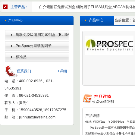
主营产品：
白介素酶联免疫试剂盒,细胞因子ELISA试剂盒,ABCAM抗体检
产品中心
当前位置：
产品中心
酶联免疫吸附测定试剂盒（ELISA
KIT）
ProSpec公司细胞因子
标准品
联系我们
+详细
电 话：400-002-6926、021-
34535391
传 真：86-021-34535391
联系人：黄先生
手 机：15900443528,18917067275
产品详情
邮 箱：
jijinhuaxue@sina.com
价格:￥800/2μg ￥2080/10μg ￥832
ProSpec
是一家有名细胞因子蛋白
和哺乳动物表达和蛋白折叠
技术使其能