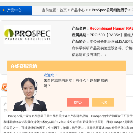
产品中心
当前位置：
首页
>
产品中心
> >
ProSpec公司细胞因子
> 
Recombinan
产品名称：
Recombinant Human RAB
所属类别：
PRO-590【RAB5A】重组人
产品简介：
本公司长期经营ELISA试
命科学科研产品及实验室设备等。价格
信息请直接与我们。：
欢迎您！
来自局域网的朋友！有什么可以帮助您的
吗？
产品详情
价格: ￥800/5μg ￥2080/20μg ￥57600/1mg
ProSpec
是一家有名细胞因子蛋白及相关抗体生产和研发品牌。ProSpec的生产和研发工厂位
和哺乳动物表达和蛋白折叠
技术使其能在17年内成长为*的科研级蛋白供应商。目前ProSpec是世界
的公司之一，可以提供细胞因子，生长因子，激素，信号蛋白，病毒抗原等近2000种重组蛋白和1