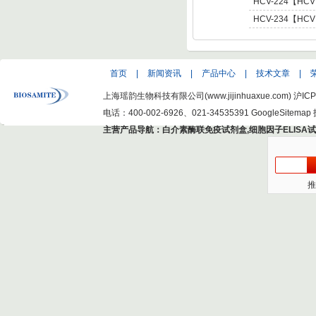
C Virus NS5 enot
肝炎病毒NS5,基因型5 
HCV-224【HCV
C Virus NS5 enot
肝炎病毒NS5,基因型6 
HCV-234【HCV
C Virus NS5 enot
型肝炎病毒NS5,基因
Hepatitis C Viru
首页
|
新闻资讯
|
产品中心
|
技术文章
|
上海瑶韵生物科技有限公司(www.jijinhuaxue.com)
沪ICP
电话：400-002-6926、021-34535391
GoogleSitemap
主营产品导航：
白介素酶联免疫试剂盒
,
细胞因子ELISA
推