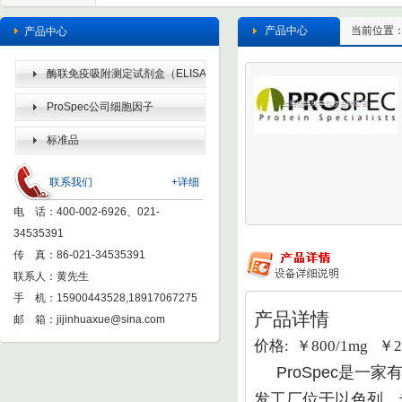
产品中心
当前位置
产品中心
酶联免疫吸附测定试剂盒（ELISA
KIT）
ProSpec公司细胞因子
标准品
联系我们
+详细
电 话：400-002-6926、021-
34535391
传 真：86-021-34535391
联系人：黄先生
手 机：15900443528,18917067275
产品详情
邮 箱：
jijinhuaxue@sina.com
价格: ￥800/1mg ￥20
ProSpec
是一家有
发工厂位于以色列，