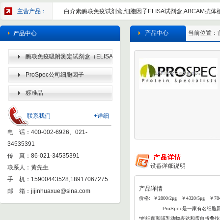
主营产品：
白介素酶联免疫试剂盒,细胞因子ELISA试剂盒,ABCAM抗体检
产品中心
当前位置：
产品中心
酶联免疫吸附测定试剂盒（ELISA
KIT）
ProSpec公司细胞因子
标准品
联系我们
+详细
电 话：400-002-6926、021-
34535391
传 真：86-021-34535391
联系人：黄先生
手 机：15900443528,18917067275
产品详情
邮 箱：
jijinhuaxue@sina.com
价格: ￥2800/2μg ￥4320/5μg ￥784
ProSpec
是一家有名细胞因
*的细菌和哺乳动物表达和蛋白折叠
技