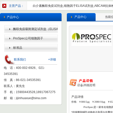
主营产品：
白介素酶联免疫试剂盒,细胞因子ELISA试剂盒,ABCAM抗体检
产品中心
当前
产品中心
酶联免疫吸附测定试剂盒（ELISA
KIT）
ProSpec公司细胞因子
标准品
联系我们
+详细
电 话：400-002-6926、021-
34535391
传 真：86-021-34535391
联系人：黄先生
手 机：15900443528,18917067275
产品详情
邮 箱：
jijinhuaxue@sina.com
价格: ￥800/2μg ￥2080/10μg ￥652
ProSpec
是一家有名细胞因
*的细菌和哺乳动物表达和蛋白折叠
技