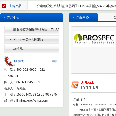
主营产品：
白介素酶联免疫试剂盒,细胞因子ELISA试剂盒,ABCAM抗体检
产品中心
产品中心
酶联免疫吸附测定试剂盒（ELISA
KIT）
ProSpec公司细胞因子
标准品
联系我们
+详细
电 话：400-002-6926、021-
34535391
传 真：86-021-34535391
联系人：黄先生
手 机：15900443528,18917067275
产品详情
邮 箱：
jijinhuaxue@sina.com
价格: ￥2800/2μg ￥4320/5μg ￥784
ProSpec
是一家有名细胞因子蛋白
菌和哺乳动物表达和蛋白折叠
技术使