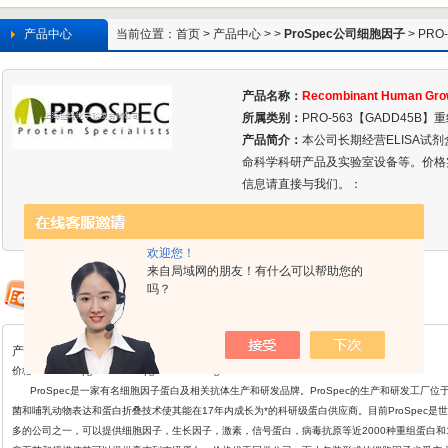
产品中心
当前位置：
首页
>
产品中心
> >
ProSpec公司细胞因子
> PR
诱导蛋白β -Recombinan
产品名称：
Recombinant Human Grow
所属类别：
PRO-563【GADD45B
产品简介：
本公司长期经营ELISA试
命科学科研产品及实验室设备等。价格
信息请直接与我们。：
欢迎您！
来自局域网的朋友！有什么可以帮助您的
吗？
产品详情
价格: ￥800/10μg ￥2080/50μg ￥28800/1mg
ProSpec
是一家有名细胞因子蛋白及相关抗体生产和研发品牌。ProSpec的生产和研发工厂位
菌和哺乳动物表达和蛋白折叠
技术使其能在17年内成长为*的科研级蛋白供应商。目前ProSpec是世
多的公司之一，可以提供细胞因子，生长因子，激素，信号蛋白，病毒抗原等近2000种重组蛋白和