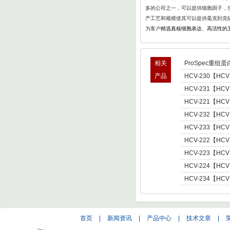
多的公司之一，可以提供细胞因子，生
产工艺和规模使其可以提供毫克到克
为客户
精选真核细胞表达、高活性的
相关
ProSpec重组蛋
产品
HCV-230【HCV
型肝炎病毒NS5,基因
HCV-231【HCV
Hepatitis C Viru
型肝炎病毒NS5,基因
HCV-221【HCV
Hepatitis C Viru
肝炎病毒NS5,基因型3 
HCV-232【HCV
C Virus NS5 enot
型肝炎病毒NS5,基因
HCV-233【HCV
Hepatitis C Viru
型肝炎病毒NS5,基因
HCV-222【HCV
Hepatitis C Viru
肝炎病毒NS5,基因型4 
HCV-223【HCV
C Virus NS5 enot
肝炎病毒NS5,基因型5 
HCV-224【HCV
C Virus NS5 enot
肝炎病毒NS5,基因型6 
HCV-234【HCV
C Virus NS5 enot
型肝炎病毒NS5,基因
Hepatitis C Viru
首页
|
新闻资讯
|
产品中心
|
技术文章
|