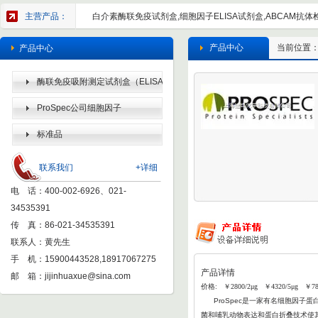
主营产品：
白介素酶联免疫试剂盒,细胞因子ELISA试剂盒,ABCAM抗体检
产品中心
当前位置
产品中心
酶联免疫吸附测定试剂盒（ELISA
KIT）
ProSpec公司细胞因子
标准品
联系我们
+详细
电 话：400-002-6926、021-
34535391
传 真：86-021-34535391
联系人：黄先生
手 机：15900443528,18917067275
产品详情
邮 箱：
jijinhuaxue@sina.com
价格: ￥2800/2μg ￥4320/5μg ￥78
ProSpec
是一家有名细胞因子蛋白
菌和哺乳动物表达和蛋白折叠
技术使其