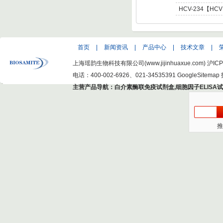
C Virus NS5 enot
肝炎病毒NS5,基因型6 
HCV-234【HCV
C Virus NS5 enot
型肝炎病毒NS5,基因
Hepatitis C Viru
首页
|
新闻资讯
|
产品中心
|
技术文章
|
上海瑶韵生物科技有限公司(www.jijinhuaxue.com)
沪ICP
电话：400-002-6926、021-34535391
GoogleSitemap
主营产品导航：
白介素酶联免疫试剂盒
,
细胞因子ELISA
推