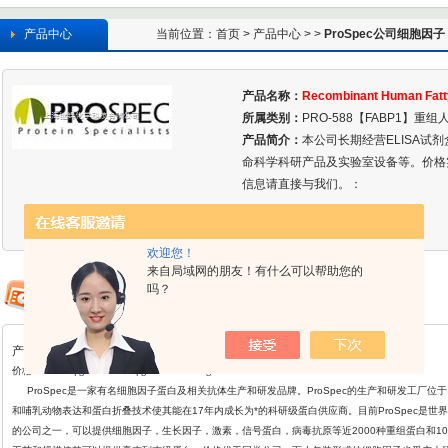
产品中心
当前位置：
首页
>
产品中心
> >
ProSpec公司细胞因子
R
产品名称：
Recombinant Human Fatty
所属类别：
PRO-588【FABP1】重组
产品简介：
本公司长期经营ELISA试
命科学科研产品及实验室设备等。价格
信息请直接与我们。：
欢迎您！
来自局域网的朋友！有什么可以帮助您的
吗？
产品详情
价格: ￥800/5μg ￥2080/25μg ￥44800/1mg
ProSpec
是一家有名细胞因子蛋白及相关抗体生产和研发品牌。ProSpec的生产和研发工厂位
和哺乳动物表达和蛋白折叠
技术使其能在17年内成长为*的科研级蛋白供应商。目前ProSpec是世界
的公司之一，可以提供细胞因子，生长因子，激素，信号蛋白，病毒抗原等近2000种重组蛋白和1