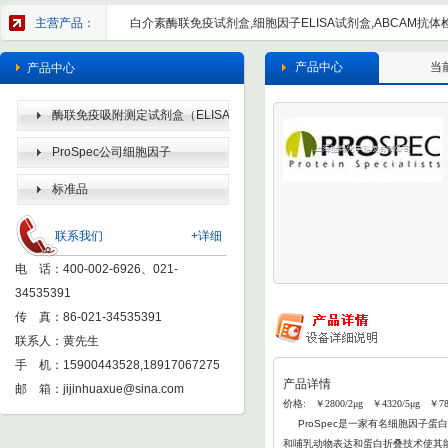
主营产品：
白介素酶联免疫试剂盒,细胞因子ELISA试剂盒,ABCAM抗体检
产品中心
当
产品中心
酶联免疫吸附测定试剂盒（ELISA
KIT）
ProSpec公司细胞因子
标准品
联系我们
+详细
电 话：400-002-6926、021-
34535391
传 真：86-021-34535391
联系人：黄先生
手 机：15900443528,18917067275
产品详情
邮 箱：
jijinhuaxue@sina.com
价格: ￥2800/2μg ￥4320/5μg ￥78
ProSpec
是一家有名细胞因子蛋白
和哺乳动物表达和蛋白折叠
技术使其能