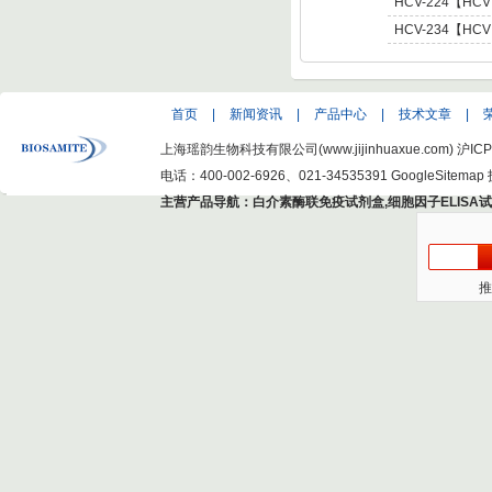
C Virus NS5 enot
肝炎病毒NS5,基因型5 
HCV-224【HCV
C Virus NS5 enot
肝炎病毒NS5,基因型6 
HCV-234【HCV
C Virus NS5 enot
型肝炎病毒NS5,基因
Hepatitis C Viru
首页
|
新闻资讯
|
产品中心
|
技术文章
|
上海瑶韵生物科技有限公司(www.jijinhuaxue.com)
沪ICP
电话：400-002-6926、021-34535391
GoogleSitemap
主营产品导航：
白介素酶联免疫试剂盒
,
细胞因子ELISA
推