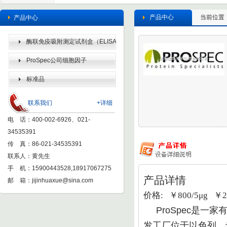
产品中心
当前位置
产品中心
酶联免疫吸附测定试剂盒（ELISA
KIT）
ProSpec公司细胞因子
标准品
联系我们
+详细
电 话：400-002-6926、021-
34535391
传 真：86-021-34535391
联系人：黄先生
手 机：15900443528,18917067275
产品详情
邮 箱：
jijinhuaxue@sina.com
价格: ￥800/5μg ￥20
ProSpec
是一家有
发工厂位于以色列，