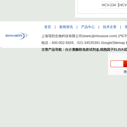
C Virus NS5 enot
肝炎病毒NS5,基因型6 
HCV-234【HCV
C Virus NS5 enot
型肝炎病毒NS5,基因
Hepatitis C Viru
首页
|
新闻资讯
|
产品中心
|
技术文章
|
上海瑶韵生物科技有限公司(www.jijinhuaxue.com)
沪ICP
电话：400-002-6926、021-34535391
GoogleSitemap
主营产品导航：
白介素酶联免疫试剂盒
,
细胞因子ELISA
推