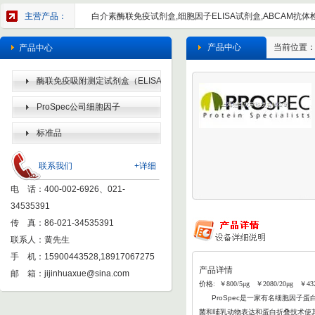
主营产品：
白介素酶联免疫试剂盒,细胞因子ELISA试剂盒,ABCAM抗体检
产品中心
当前位置
产品中心
酶联免疫吸附测定试剂盒（ELISA
KIT）
ProSpec公司细胞因子
标准品
联系我们
+详细
电 话：400-002-6926、021-
34535391
传 真：86-021-34535391
联系人：黄先生
手 机：15900443528,18917067275
产品详情
邮 箱：
jijinhuaxue@sina.com
价格: ￥800/5μg ￥2080/20μg ￥43
ProSpec
是一家有名细胞因子蛋白
菌和哺乳动物表达和蛋白折叠
技术使其