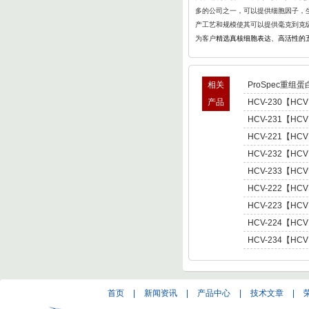
多的公司之一，可以提供细胞因子，生
产工艺和规模使其可以提供毫克到克
为客户
精选真核细胞表达、高活性的
相关
ProSpec重组蛋
产品
HCV-230【HCV
型肝炎病毒NS5,基因
HCV-231【HCV
Hepatitis C Viru
型肝炎病毒NS5,基因
HCV-221【HCV
Hepatitis C Viru
肝炎病毒NS5,基因型3 
HCV-232【HCV
C Virus NS5 enot
型肝炎病毒NS5,基因
HCV-233【HCV
Hepatitis C Viru
型肝炎病毒NS5,基因
HCV-222【HCV
Hepatitis C Viru
肝炎病毒NS5,基因型4 
HCV-223【HCV
C Virus NS5 enot
肝炎病毒NS5,基因型5 
HCV-224【HCV
C Virus NS5 enot
肝炎病毒NS5,基因型6 
HCV-234【HCV
C Virus NS5 enot
型肝炎病毒NS5,基因
Hepatitis C Viru
首页
|
新闻资讯
|
产品中心
|
技术文章
|