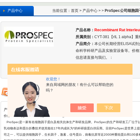
产品中心
当前位置：
首页
>
产品中心
> >
ProSpec公司细胞因
产品名称：
Recombinant Rat Interleu
所属类别：
CYT-381【rIL 1 alpha
产品简介：
本公司长期经营ELISA试
命科学科研产品及实验室设备等。价格
信息请直接与我们。：
欢迎您！
来自局域网的朋友！有什么可以帮助您的
吗？
产品详情
价格:￥800/2μg ￥2080/10μg ￥74880/1mg
ProSpec
是一家有名细胞因子蛋白及相关抗体生产和研发品牌。ProSpec的生产和研发工厂位于
乳动物表达和蛋白折叠
技术使其能在17年内成长为*的科研级蛋白供应商。目前ProSpec是世界上提
司之一，可以提供细胞因子，生长因子，激素，信号蛋白，病毒抗原等近2000种重组蛋白和100