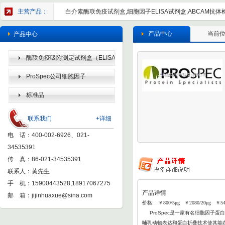
主营产品：
白介素酶联免疫试剂盒,细胞因子ELISA试剂盒,ABCAM抗体检
产品中心
当前
产品中心
酶联免疫吸附测定试剂盒（ELISA
KIT）
ProSpec公司细胞因子
标准品
联系我们
+详细
电 话：400-002-6926、021-
34535391
传 真：86-021-34535391
联系人：黄先生
手 机：15900443528,18917067275
产品详情
邮 箱：
jijinhuaxue@sina.com
价格: ￥800/5μg ￥2080/20μg ￥54
ProSpec
是一家有名细胞因子蛋白
哺乳动物表达和蛋白折叠
技术使其能在