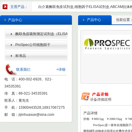
主营产品：
白介素酶联免疫试剂盒,细胞因子ELISA试剂盒,ABCAM抗体检
产品中心
当前位置
产品中心
酶联免疫吸附测定试剂盒（ELISA
KIT）
ProSpec公司细胞因子
标准品
联系我们
+详细
电 话：400-002-6926、021-
34535391
传 真：86-021-34535391
联系人：黄先生
手 机：15900443528,18917067275
产品详情
邮 箱：
jijinhuaxue@sina.com
价格: ￥800/2μg ￥2080/10μg ￥748
ProSpec
是一家有名细胞因子蛋
菌和哺乳动物表达和蛋白折叠
技术使其