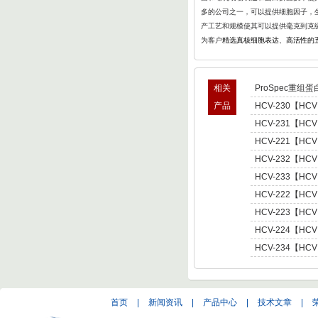
多的公司之一，可以提供细胞因子，生
产工艺和规模使其可以提供毫克到克
为客户
精选真核细胞表达、高活性的
相关
ProSpec重组蛋
产品
HCV-230【HCV
型肝炎病毒NS5,基因
HCV-231【HCV
Hepatitis C Viru
型肝炎病毒NS5,基因
HCV-221【HCV
Hepatitis C Viru
肝炎病毒NS5,基因型3 
HCV-232【HCV
C Virus NS5 enot
型肝炎病毒NS5,基因
HCV-233【HCV
Hepatitis C Viru
型肝炎病毒NS5,基因
HCV-222【HCV
Hepatitis C Viru
肝炎病毒NS5,基因型4 
HCV-223【HCV
C Virus NS5 enot
肝炎病毒NS5,基因型5 
HCV-224【HCV
C Virus NS5 enot
肝炎病毒NS5,基因型6 
HCV-234【HCV
C Virus NS5 enot
型肝炎病毒NS5,基因
Hepatitis C Viru
首页
|
新闻资讯
|
产品中心
|
技术文章
|