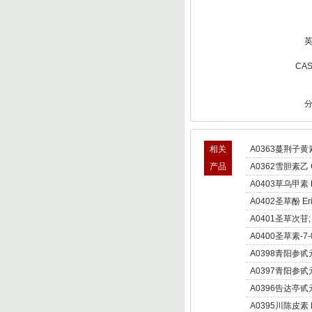
CA
相关
A0363蔓荆子黄素 v
产品
A0362雪胆素乙 Cur
A0403草乌甲素 Bul
A0402圣草酚 Erio
A0401圣草次苷; 圣
A0400圣草素-7
A0398青阳参甙
Otophylloside B
A0397青阳参甙
Otophylloside A
A0396告达亭甙
A0395川陈皮素 No