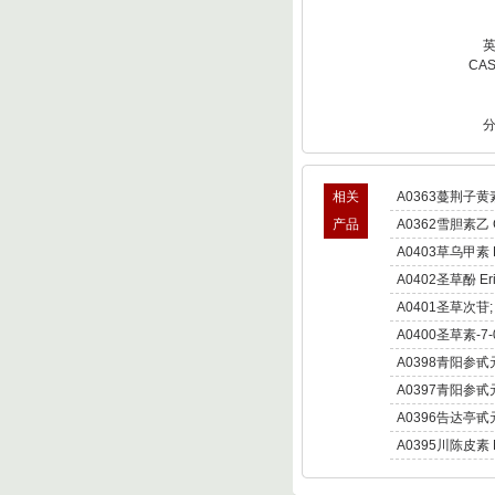
CA
相关
A0363蔓荆子黄素 v
产品
A0362雪胆素乙 Cur
A0403草乌甲素 Bul
A0402圣草酚 Erio
A0401圣草次苷; 圣
A0400圣草素-7
A0398青阳参甙
Otophylloside B
A0397青阳参甙
Otophylloside A
A0396告达亭甙
A0395川陈皮素 No