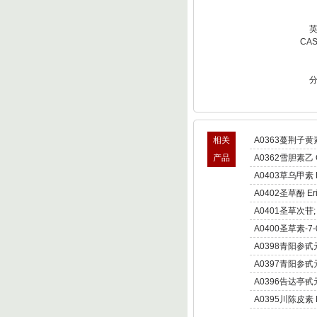
CA
相关
A0363蔓荆子黄素 v
产品
A0362雪胆素乙 Cur
A0403草乌甲素 Bul
A0402圣草酚 Erio
A0401圣草次苷; 圣
A0400圣草素-7
A0398青阳参甙
Otophylloside B
A0397青阳参甙
Otophylloside A
A0396告达亭甙
A0395川陈皮素 No