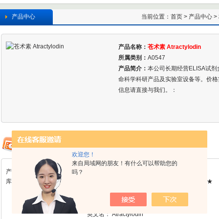
产品中心
当前位置：
首页
>
产品中心
>
产品名称：
苍术素 Atractylodin
所属类别：
A0547
产品简介：
本公司长期经营ELISA试
命科学科研产品及实验室设备等。价格
信息请直接与我们。：
欢迎您！
来自局域网的朋友！有什么可以帮助您的
产品详情
吗？
库存：A0547 检测方法及含量：HPLC≥98%规格：20mg/支 单价：★现货★
产品中文名称：
苍术素
英文名：
Atractylodin