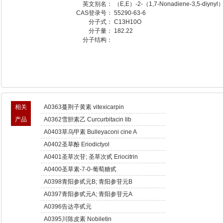
英文别名：
（E,E）-2-（1,7-Nonadiene-3,5-diynyl）
CAS登录号：
55290-63-6
分子式：
C13H10O
分子量：
182.22
分子结构：
相关
A0363蔓荆子黄素 vitexicarpin
产品
A0362雪胆素乙 Curcurbitacin Iib
A0403草乌甲素 Bulleyaconi cine A
A0402圣草酚 Eriodictyol
A0401圣草次苷; 圣草次甙 Eriocitrin
A0400圣草素-7-0-葡萄糖甙
A0398青阳参甙元B; 青阳参苷元B
Otophylloside B
A0397青阳参甙元A; 青阳参苷元A
Otophylloside A
A0396告达亭甙元
A0395川陈皮素 Nobiletin