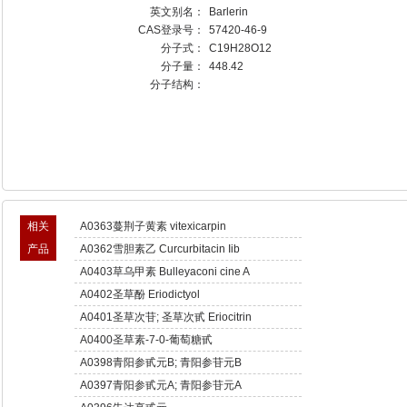
英文别名：
Barlerin
CAS登录号：
57420-46-9
分子式：
C19H28O12
分子量：
448.42
分子结构：
相关
A0363蔓荆子黄素 vitexicarpin
产品
A0362雪胆素乙 Curcurbitacin Iib
A0403草乌甲素 Bulleyaconi cine A
A0402圣草酚 Eriodictyol
A0401圣草次苷; 圣草次甙 Eriocitrin
A0400圣草素-7-0-葡萄糖甙
A0398青阳参甙元B; 青阳参苷元B
Otophylloside B
A0397青阳参甙元A; 青阳参苷元A