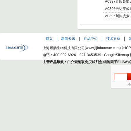
Otophylloside B
A0397青阳参甙
Otophylloside A
A0396告达亭甙
A0395川陈皮素 No
首页
|
新闻资讯
|
产品中心
|
技术文章
|
上海瑶韵生物科技有限公司(www.jijinhuaxue.com)
沪ICP
电话：400-002-6926、021-34535391
GoogleSitemap
主营产品导航：
白介素酶联免疫试剂盒
,
细胞因子ELISA
推