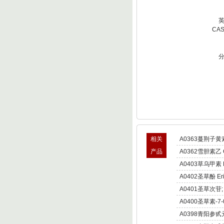
CA
相关
A0363蔓荆子黄素 v
产品
A0362雪胆素乙 Cur
A0403草乌甲素 Bul
A0402圣草酚 Erio
A0401圣草次苷; 圣
A0400圣草素-7
A0398青阳参甙