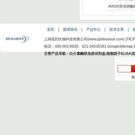
Isochlorogenic a
A0026异绿原酸B
Isochlorogenic ac
首页
|
新闻资讯
|
产品中心
|
技术文章
|
上海瑶韵生物科技有限公司(www.jijinhuaxue.com)
沪ICP
电话：400-002-6926、021-34535391
GoogleSitemap
主营产品导航：
白介素酶联免疫试剂盒
,
细胞因子ELISA
推