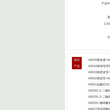
产品
CA
相关
A0035橙皮素 Hes
产品
A0034柴胡皂苷B S
A0033新橙皮苷 Ne
A0032橙皮苷 Hes
A0031盐酸巴
Palmatine hydroc
A00301,5-二咖
Dicaffeoylquinic 
A00291,3-
朝蓟素;菜蓟素 Cyn
A00281-咖啡酰奎宁酸
A0027异绿原酸