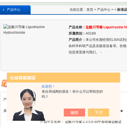
产品中心
当前位置：
首页
>
产品中心
> >
标准
产品名称：
盐酸川芎嗪 Ligustrazine Hy
所属类别：
A0189
产品简介：
本公司长期经营ELISA试
命科学科研产品及实验室设备等。价格
信息请直接与我们。：
欢迎您！
来自局域网的朋友！有什么可以帮助您的
吗？
产品详情
库存：A0189 检测方法及含量：HPLC≥98%规格：20mg/支 单价：★现货★
产品中文名称：
盐酸川芎嗪;2,3,5,6-四甲基吡嗪盐酸盐