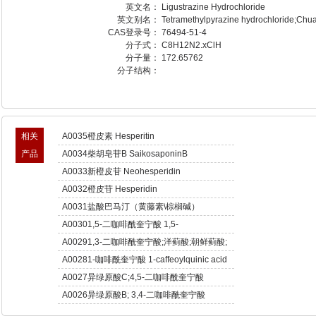
英文名：
Ligustrazine Hydrochloride
英文别名：
Tetramethylpyrazine hydrochloride;Chu
CAS登录号：
76494-51-4
分子式：
C8H12N2.xClH
分子量：
172.65762
分子结构：
相关
A0035橙皮素 Hesperitin
产品
A0034柴胡皂苷B SaikosaponinB
A0033新橙皮苷 Neohesperidin
A0032橙皮苷 Hesperidin
A0031盐酸巴马汀（黄藤素\棕榈碱）
Palmatine hydrochloride
A00301,5-二咖啡酰奎宁酸 1,5-
Dicaffeoylquinic acid
A00291,3-二咖啡酰奎宁酸;洋蓟酸;朝鲜蓟酸;
朝蓟素;菜蓟素 Cynarin
A00281-咖啡酰奎宁酸 1-caffeoylquinic acid
A0027异绿原酸C;4,5-二咖啡酰奎宁酸
Isochlorogenic acid C
A0026异绿原酸B; 3,4-二咖啡酰奎宁酸
Isochlorogenic acid B