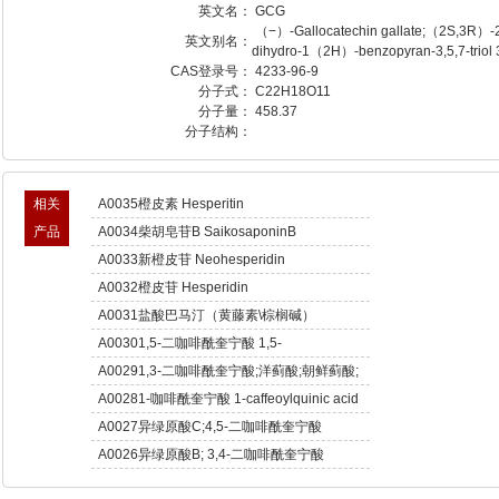
英文名：
GCG
（−）-Gallocatechin gallate;（2S,3R）-2
英文别名：
dihydro-1（2H）-benzopyran-3,5,7-triol 
CAS登录号：
4233-96-9
分子式：
C22H18O11
分子量：
458.37
分子结构：
相关
A0035橙皮素 Hesperitin
产品
A0034柴胡皂苷B SaikosaponinB
A0033新橙皮苷 Neohesperidin
A0032橙皮苷 Hesperidin
A0031盐酸巴马汀（黄藤素\棕榈碱）
Palmatine hydrochloride
A00301,5-二咖啡酰奎宁酸 1,5-
Dicaffeoylquinic acid
A00291,3-二咖啡酰奎宁酸;洋蓟酸;朝鲜蓟酸;
朝蓟素;菜蓟素 Cynarin
A00281-咖啡酰奎宁酸 1-caffeoylquinic acid
A0027异绿原酸C;4,5-二咖啡酰奎宁酸
Isochlorogenic acid C
A0026异绿原酸B; 3,4-二咖啡酰奎宁酸
Isochlorogenic acid B