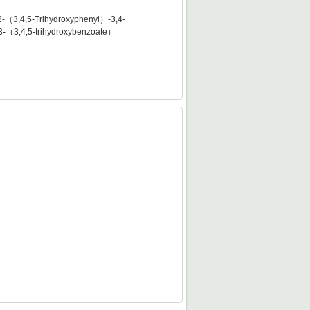
-（3,4,5-Trihydroxyphenyl）-3,4-
3-（3,4,5-trihydroxybenzoate）