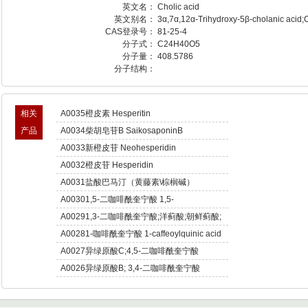
英文名：
Cholic acid
英文别名：
3α,7α,12α-Trihydroxy-5β-cholanic acid;
CAS登录号：
81-25-4
分子式：
C24H40O5
分子量：
408.5786
分子结构：
相关
A0035橙皮素 Hesperitin
产品
A0034柴胡皂苷B SaikosaponinB
A0033新橙皮苷 Neohesperidin
A0032橙皮苷 Hesperidin
A0031盐酸巴马汀（黄藤素\棕榈碱）
Palmatine hydrochloride
A00301,5-二咖啡酰奎宁酸 1,5-
Dicaffeoylquinic acid
A00291,3-二咖啡酰奎宁酸;洋蓟酸;朝鲜蓟酸;
朝蓟素;菜蓟素 Cynarin
A00281-咖啡酰奎宁酸 1-caffeoylquinic acid
A0027异绿原酸C;4,5-二咖啡酰奎宁酸
Isochlorogenic acid C
A0026异绿原酸B; 3,4-二咖啡酰奎宁酸
Isochlorogenic acid B