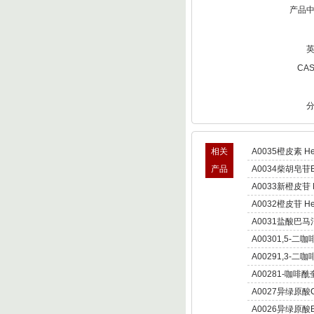
产品
CA
相关
A0035橙皮素 Hes
产品
A0034柴胡皂苷B S
A0033新橙皮苷 Ne
A0032橙皮苷 Hes
A0031盐酸巴
Palmatine hydroc
A00301,5-二咖
Dicaffeoylquinic 
A00291,3-
朝蓟素;菜蓟素 Cyn
A00281-咖啡酰奎宁酸
A0027异绿原酸
Isochlorogenic a
A0026异绿原酸B