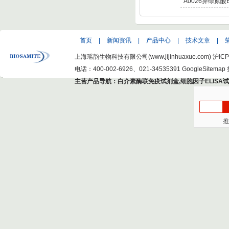
Isochlorogenic a
A0026异绿原酸B
Isochlorogenic ac
首页
|
新闻资讯
|
产品中心
|
技术文章
|
上海瑶韵生物科技有限公司(www.jijinhuaxue.com)
沪ICP
电话：400-002-6926、021-34535391
GoogleSitemap
主营产品导航：
白介素酶联免疫试剂盒
,
细胞因子ELISA
推