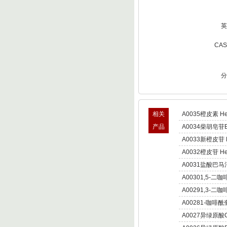
英
CA
分
相关
A0035橙皮素 Hes
产品
A0034柴胡皂苷B S
A0033新橙皮苷 Ne
A0032橙皮苷 Hes
A0031盐酸巴
Palmatine hydroc
A00301,5-二咖
Dicaffeoylquinic 
A00291,3-
朝蓟素;菜蓟素 Cyn
A00281-咖啡酰奎宁酸
A0027异绿原酸