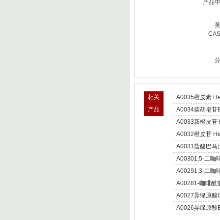
产品
CA
相关
A0035橙皮素 Hes
产品
A0034柴胡皂苷B S
A0033新橙皮苷 Ne
A0032橙皮苷 Hes
A0031盐酸巴
Palmatine hydroc
A00301,5-二咖
Dicaffeoylquinic 
A00291,3-
朝蓟素;菜蓟素 Cyn
A00281-咖啡酰奎宁酸
A0027异绿原酸
Isochlorogenic a
A0026异绿原酸B
Isochlorogenic ac