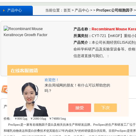
产品中心
当前位置：
首页
>
产品中心
> >
ProSpec公司细胞因子
>
产品名称：
Recombinant Mouse Kera
所属类别：
CYT-721【mKGF】重组
产品简介：
本公司长期经营ELISA试
命科学科研产品及实验室设备等。价格
信息请直接与我们。：
欢迎您！
来自局域网的朋友！有什么可以帮助您的
吗？
产品详情
价格: ￥800/2μg ￥2080/10μg ￥74880/1mg
ProSpec
是一家有名细胞因子蛋白及相关抗体生产和研发品牌。ProSpec的生产和研发工厂位
和哺乳动物表达和蛋白折叠
技术使其能在17年内成长为*的科研级蛋白供应商。目前ProSpec是世界