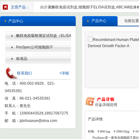
主营产品：
白介素酶联免疫试剂盒,细胞因子ELISA试剂盒,ABCAM抗体检
产品中心
当前位置
产品中心
酶联免疫吸附测定试剂盒（ELISA
KIT）
ProSpec公司细胞因子
标准品
联系我们
+详细
电 话：400-002-6926、021-
34535391
传 真：86-021-34535391
联系人：黄先生
手 机：15900443528,18917067275
产品详情
邮 箱：
jijinhuaxue@sina.com
价格: ￥800/5μg ￥2080/20μg ￥41
ProSpec
是一家有名细胞因子蛋白