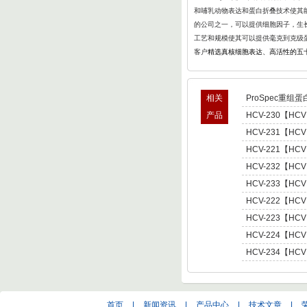
和哺乳动物表达和蛋白折叠
技术使其能
的公司之一，可以提供细胞因子，生长
工艺和规模使其可以提供毫克到克级
客户
精选真核细胞表达、高活性的五
相关
ProSpec重组蛋
产品
HCV-230【HCV
型肝炎病毒NS5,基因
HCV-231【HCV
Hepatitis C Viru
型肝炎病毒NS5,基因
HCV-221【HCV
Hepatitis C Viru
肝炎病毒NS5,基因型3 
HCV-232【HCV
C Virus NS5 enot
型肝炎病毒NS5,基因
HCV-233【HCV
Hepatitis C Viru
型肝炎病毒NS5,基因
HCV-222【HCV
Hepatitis C Viru
肝炎病毒NS5,基因型4 
HCV-223【HCV
C Virus NS5 enot
肝炎病毒NS5,基因型5 
HCV-224【HCV
C Virus NS5 enot
肝炎病毒NS5,基因型6 
HCV-234【HCV
C Virus NS5 enot
型肝炎病毒NS5,基因
Hepatitis C Viru
首页
|
新闻资讯
|
产品中心
|
技术文章
|