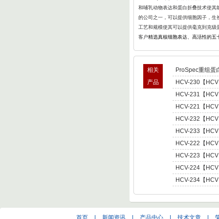
和哺乳动物表达和蛋白折叠
技术使其能
的公司之一，可以提供细胞因子，生长
工艺和规模使其可以提供毫克到克级
客户
精选真核细胞表达、高活性的五
相关
ProSpec重组蛋
产品
HCV-230【HCV
型肝炎病毒NS5,基因
HCV-231【HCV
Hepatitis C Viru
型肝炎病毒NS5,基因
HCV-221【HCV
Hepatitis C Viru
肝炎病毒NS5,基因型3 
HCV-232【HCV
C Virus NS5 enot
型肝炎病毒NS5,基因
HCV-233【HCV
Hepatitis C Viru
型肝炎病毒NS5,基因
HCV-222【HCV
Hepatitis C Viru
肝炎病毒NS5,基因型4 
HCV-223【HCV
C Virus NS5 enot
肝炎病毒NS5,基因型5 
HCV-224【HCV
C Virus NS5 enot
肝炎病毒NS5,基因型6 
HCV-234【HCV
C Virus NS5 enot
型肝炎病毒NS5,基因
Hepatitis C Viru
首页
|
新闻资讯
|
产品中心
|
技术文章
|