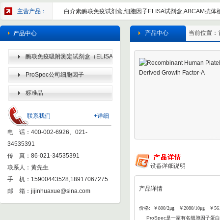
主营产品：
白介素酶联免疫试剂盒,细胞因子ELISA试剂盒,ABCAM抗体检
产品中心
当前位置：
产品中心
酶联免疫吸附测定试剂盒（ELISA
KIT）
ProSpec公司细胞因子
标准品
联系我们
+详细
电 话：400-002-6926、021-
34535391
传 真：86-021-34535391
联系人：黄先生
手 机：15900443528,18917067275
产品详情
邮 箱：
jijinhuaxue@sina.com
价格: ￥800/2μg ￥2080/10μg ￥56
ProSpec
是一家有名细胞因子蛋白