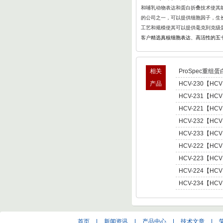
和哺乳动物表达和蛋白折叠
技术使其能
的公司之一，可以提供细胞因子，生长
工艺和规模使其可以提供毫克到克级
客户
精选真核细胞表达、高活性的五
相关
ProSpec重组蛋
产品
HCV-230【HCV
型肝炎病毒NS5,基因
HCV-231【HCV
Hepatitis C Viru
型肝炎病毒NS5,基因
HCV-221【HCV
Hepatitis C Viru
肝炎病毒NS5,基因型3 
HCV-232【HCV
C Virus NS5 enot
型肝炎病毒NS5,基因
HCV-233【HCV
Hepatitis C Viru
型肝炎病毒NS5,基因
HCV-222【HCV
Hepatitis C Viru
肝炎病毒NS5,基因型4 
HCV-223【HCV
C Virus NS5 enot
肝炎病毒NS5,基因型5 
HCV-224【HCV
C Virus NS5 enot
肝炎病毒NS5,基因型6 
HCV-234【HCV
C Virus NS5 enot
型肝炎病毒NS5,基因
Hepatitis C Viru
首页
|
新闻资讯
|
产品中心
|
技术文章
|